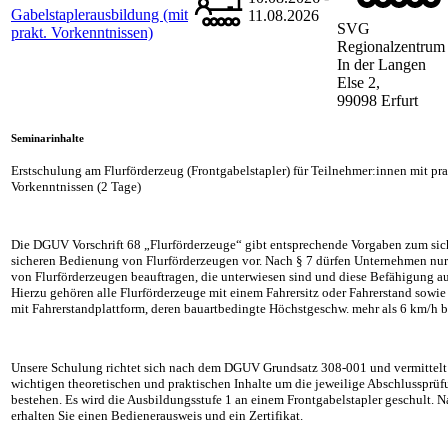
Gabelstaplerausbildung (mit
11.08.2026
SVG
prakt. Vorkenntnissen)
Regionalzentrum
In der Langen
Else 2,
99098 Erfurt
Seminarinhalte
Erstschulung am Flurförderzeug (Frontgabelstapler) für Teilnehmer:innen mit pr
Vorkenntnissen (2 Tage)
Die DGUV Vorschrift 68 „Flurförderzeuge“ gibt entsprechende Vorgaben zum sic
sicheren Bedienung von Flurförderzeugen vor. Nach § 7 dürfen Unternehmen nu
von Flurförderzeugen beauftragen, die unterwiesen sind und diese Befähigung 
Hierzu gehören alle Flurförderzeuge mit einem Fahrersitz oder Fahrerstand sowi
mit Fahrerstandplattform, deren bauartbedingte Höchstgeschw. mehr als 6 km/h b
Unsere Schulung richtet sich nach dem DGUV Grundsatz 308-001 und vermittelt
wichtigen theoretischen und praktischen Inhalte um die jeweilige Abschlussprüf
bestehen. Es wird die Ausbildungsstufe 1 an einem Frontgabelstapler geschult. N
erhalten Sie einen Bedienerausweis und ein Zertifikat.