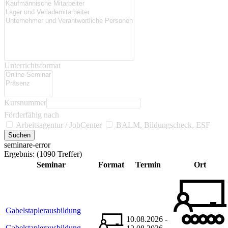
Unterrichtsformat
Kursnummer
Förderfähig nach
Arbeitsagentur / JobCenter
BALM, Bildungscheck, ESF
seminare-error
Ergebnis:
(1090 Treffer)
Seminar
Format
Termin
Ort
Gabelstaplerausbildung
10.08.2026 -
Gabelstaplerausbildung