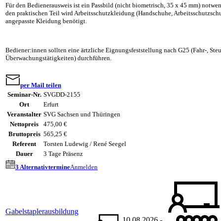
Für den Bedienerausweis ist ein Passbild (nicht biometrisch, 35 x 45 mm) notwe
den praktischen Teil wird Arbeitsschutzkleidung (Handschuhe, Arbeitsschutzsch
angepasste Kleidung benötigt.
Bediener:innen sollten eine ärtzliche Eignungsfeststellung nach G25 (Fahr-, Ste
Überwachungstätigkeiten) durchführen.
per Mail teilen
Seminar-Nr.
SVGDD-2155
Ort
Erfurt
Veranstalter
SVG Sachsen und Thüringen
Nettopreis
475,00 €
Bruttopreis
565,25 €
Referent
Torsten Ludewig / René Seegel
Dauer
3 Tage Präsenz
3 Alternativtermine
Anmelden
Gabelstaplerausbildung
10.08.2026 -