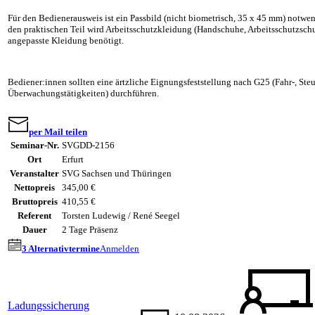
Für den Bedienerausweis ist ein Passbild (nicht biometrisch, 35 x 45 mm) notwe
den praktischen Teil wird Arbeitsschutzkleidung (Handschuhe, Arbeitsschutzsch
angepasste Kleidung benötigt.
Bediener:innen sollten eine ärtzliche Eignungsfeststellung nach G25 (Fahr-, Ste
Überwachungstätigkeiten) durchführen.
per Mail teilen
Seminar-Nr.
SVGDD-2156
Ort
Erfurt
Veranstalter
SVG Sachsen und Thüringen
Nettopreis
345,00 €
Bruttopreis
410,55 €
Referent
Torsten Ludewig / René Seegel
Dauer
2 Tage Präsenz
3 Alternativtermine
Anmelden
Ladungssicherung