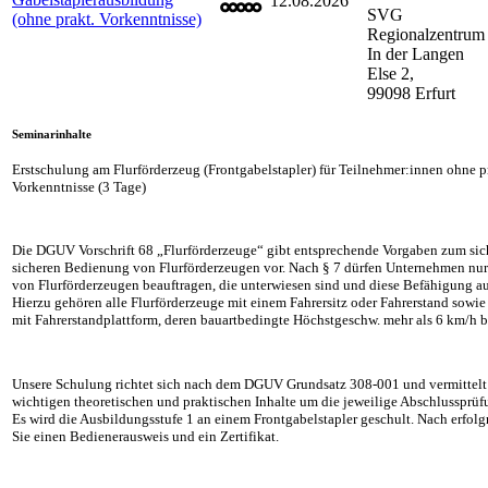
12.08.2026
SVG
(ohne prakt. Vorkenntnisse)
Regionalzentrum
In der Langen
Else 2,
99098 Erfurt
Seminarinhalte
Erstschulung am Flurförderzeug (Frontgabelstapler) für Teilnehmer:innen ohne p
Vorkenntnisse (3 Tage)
Die DGUV Vorschrift 68 „Flurförderzeuge“ gibt entsprechende Vorgaben zum sic
sicheren Bedienung von Flurförderzeugen vor. Nach § 7 dürfen Unternehmen nu
von Flurförderzeugen beauftragen, die unterwiesen sind und diese Befähigung 
Hierzu gehören alle Flurförderzeuge mit einem Fahrersitz oder Fahrerstand sowi
mit Fahrerstandplattform, deren bauartbedingte Höchstgeschw. mehr als 6 km/h b
Unsere Schulung richtet sich nach dem DGUV Grundsatz 308-001 und vermittelt
wichtigen theoretischen und praktischen Inhalte um die jeweilige Abschlussprüfu
Es wird die Ausbildungsstufe 1 an einem Frontgabelstapler geschult. Nach erfolg
Sie einen Bedienerausweis und ein Zertifikat.