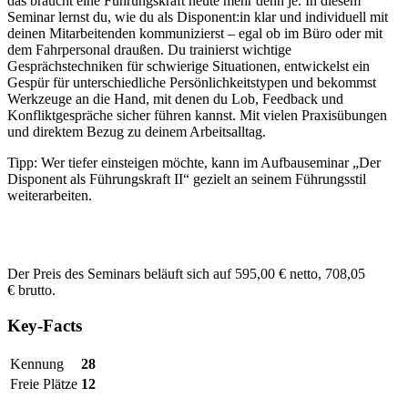
das braucht eine Führungskraft heute mehr denn je. In diesem
Seminar lernst du, wie du als Disponent:in klar und individuell mit
deinen Mitarbeitenden kommunizierst – egal ob im Büro oder mit
dem Fahrpersonal draußen. Du trainierst wichtige
Gesprächstechniken für schwierige Situationen, entwickelst ein
Gespür für unterschiedliche Persönlichkeitstypen und bekommst
Werkzeuge an die Hand, mit denen du Lob, Feedback und
Konfliktgespräche sicher führen kannst. Mit vielen Praxisübungen
und direktem Bezug zu deinem Arbeitsalltag.
Tipp: Wer tiefer einsteigen möchte, kann im Aufbauseminar „Der
Disponent als Führungskraft II“ gezielt an seinem Führungsstil
weiterarbeiten.
Der Preis des Seminars beläuft sich auf 595,00 € netto, 708,05
€ brutto.
Key-Facts
Kennung
28
Freie Plätze
12