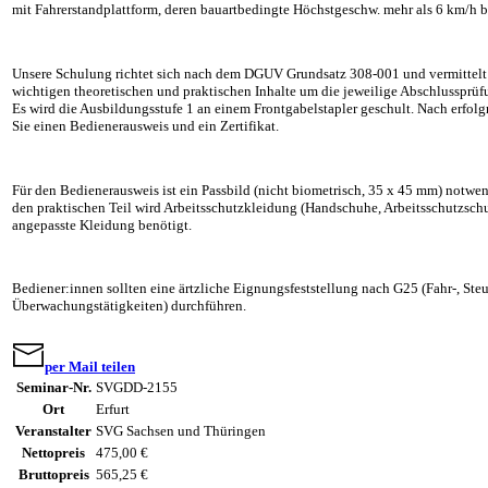
mit Fahrerstandplattform, deren bauartbedingte Höchstgeschw. mehr als 6 km/h b
Unsere Schulung richtet sich nach dem DGUV Grundsatz 308-001 und vermittelt
wichtigen theoretischen und praktischen Inhalte um die jeweilige Abschlussprüfu
Es wird die Ausbildungsstufe 1 an einem Frontgabelstapler geschult. Nach erfolg
Sie einen Bedienerausweis und ein Zertifikat.
Für den Bedienerausweis ist ein Passbild (nicht biometrisch, 35 x 45 mm) notwe
den praktischen Teil wird Arbeitsschutzkleidung (Handschuhe, Arbeitsschutzsch
angepasste Kleidung benötigt.
Bediener:innen sollten eine ärtzliche Eignungsfeststellung nach G25 (Fahr-, Ste
Überwachungstätigkeiten) durchführen.
per Mail teilen
Seminar-Nr.
SVGDD-2155
Ort
Erfurt
Veranstalter
SVG Sachsen und Thüringen
Nettopreis
475,00 €
Bruttopreis
565,25 €