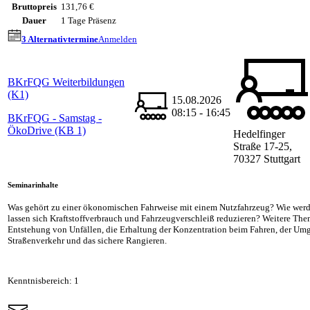
Bruttopreis
131,76 €
Dauer
1 Tage Präsenz
3 Alternativtermine
Anmelden
BKrFQG Weiterbildungen
(K1)
15.08.2026
08:15 - 16:45
BKrFQG - Samstag -
ÖkoDrive (KB 1)
Hedelfinger
Straße 17-25,
70327 Stuttgart
Seminarinhalte
Was gehört zu einer ökonomischen Fahrweise mit einem Nutzfahrzeug? Wie wer
lassen sich Kraftstoffverbrauch und Fahrzeugverschleiß reduzieren? Weitere The
Entstehung von Unfällen, die Erhaltung der Konzentration beim Fahren, der U
Straßenverkehr und das sichere Rangieren.
Kenntnisbereich: 1