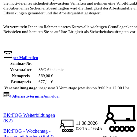
Sie motivieren zu sicherheitsbewusstem Verhalten und nehmen eine Vorbildfunkt
die Arbeit eines Sicherheitsbeauftragten wird die Häufigkeit der Arbeitsunfälle u
Erkrankungen gemindert und die Arbeitsqualität gesteigert.
Wir vermitteln Ihnen im Rahmen unseres Kurses alle wichtigen Grundlagenkenntn
Beispielen und bereiten Sie so auf Ihre Tätigkeit als Sicherheitsbeauftragten vor.
per Mail teilen
Seminar-Nr.
Veranstalter
SVG Akademie
Nettopreis
569,00 €
Bruttopreis
677,11 €
Veranstaltungstage
insgesamt 3 Vormittage jeweils von 9:00 bis 12:00 Uhr
4 Alternativtermine
Anmelden
BKrFQG Weiterbildungen
(K2)
11.08.2026
08:15 - 16:45
BKrFQG - Wochentag -
Pausen mit System (KB2)