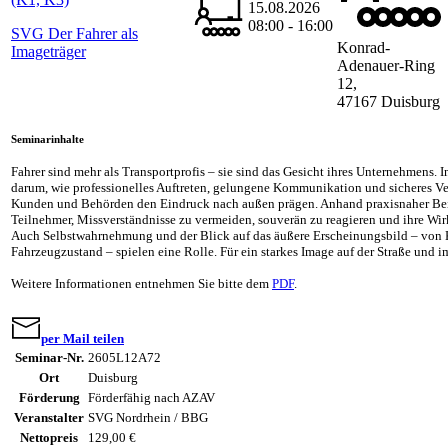
15.08.2026
08:00 - 16:00
SVG Der Fahrer als
Konrad-
Imageträger
Adenauer-Ring
12,
47167 Duisburg
Seminarinhalte
Fahrer sind mehr als Transportprofis – sie sind das Gesicht ihres Unternehmens. 
darum, wie professionelles Auftreten, gelungene Kommunikation und sicheres V
Kunden und Behörden den Eindruck nach außen prägen. Anhand praxisnaher Beis
Teilnehmer, Missverständnisse zu vermeiden, souverän zu reagieren und ihre Wir
Auch Selbstwahrnehmung und der Blick auf das äußere Erscheinungsbild – von 
Fahrzeugzustand – spielen eine Rolle. Für ein starkes Image auf der Straße und i
Weitere Informationen entnehmen Sie bitte dem
PDF
.
per Mail teilen
Seminar-Nr.
2605L12A72
Ort
Duisburg
Förderung
Förderfähig nach AZAV
Veranstalter
SVG Nordrhein / BBG
Nettopreis
129,00 €