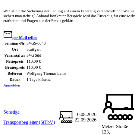
Wer ist für die Sicherung der Ladung auf einem Fahrzeug verantwortlich? Wie w
sichert man richtig? Anhand konkreter Beispiele wird das Rüstzeug für eine wi
erarbeitet und Fragen aus der Praxis geklärt.
per Mail teilen
Seminar-Nr.
SVGS-6048
Ort
Stuttgart
Veranstalter
SVG Süd
Nettopreis
110,00 €
Bruttopreis
110,00 €
Referent
Wolfgang Thomas Leins
Dauer
1 Tage Präsenz
Anmelden
Sonstige
10.08.2026 -
22.09.2026
Transportbegleiter (StTbV)
Metzer Straße
123,