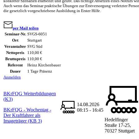
konkreter Szenarien erarbeitet und geübt. Das richtige Absetzen eines Notrufs wi
Auch wenn das Seminar praktische Übungen zur Erstversorgung verletzter Personen
die gesetzlich vorgeschriebene Ausbildung in Erster Hilfe.
per Mail teilen
Seminar-Nr.
SVGS-6051
Ort
Stuttgart
Veranstalter
SVG Süd
Nettopreis
110,00 €
Bruttopreis
110,00 €
Referent
Heinz Kirchenbauer
Dauer
1 Tage Präsenz
Anmelden
BKrFQG Weiterbildungen
(K3)
14.08.2026
BKrFQG - Wochentag -
08:15 - 16:45
Der Kraftfahrer als
Hedelfinger
Imageträger (KB 3)
Straße 17-25,
70327 Stuttgart