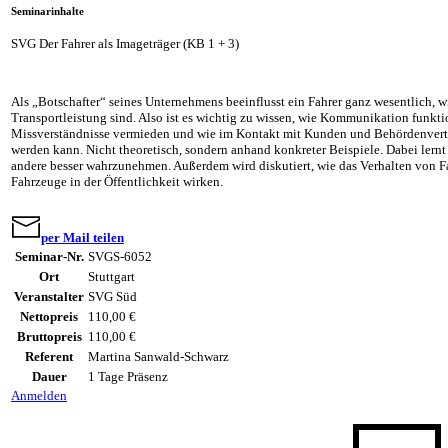
Seminarinhalte
SVG Der Fahrer als Imageträger (KB 1 + 3)
Als „Botschafter“ seines Unternehmens beeinflusst ein Fahrer ganz wesentlich, 
Transportleistung sind. Also ist es wichtig zu wissen, wie Kommunikation funkti
Missverständnisse vermieden und wie im Kontakt mit Kunden und Behördenvertre
werden kann. Nicht theoretisch, sondern anhand konkreter Beispiele. Dabei lernt
andere besser wahrzunehmen. Außerdem wird diskutiert, wie das Verhalten von Fa
Fahrzeuge in der Öffentlichkeit wirken.
per Mail teilen
Seminar-Nr.
SVGS-6052
Ort
Stuttgart
Veranstalter
SVG Süd
Nettopreis
110,00 €
Bruttopreis
110,00 €
Referent
Martina Sanwald-Schwarz
Dauer
1 Tage Präsenz
Anmelden