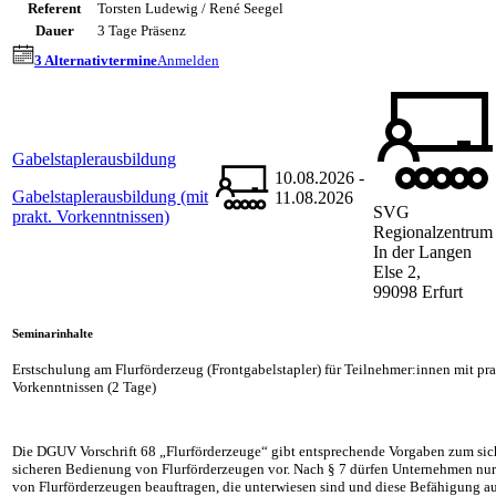
Referent
Torsten Ludewig / René Seegel
Dauer
3 Tage Präsenz
3 Alternativtermine
Anmelden
Gabelstaplerausbildung
10.08.2026 -
Gabelstaplerausbildung (mit
11.08.2026
SVG
prakt. Vorkenntnissen)
Regionalzentrum
In der Langen
Else 2,
99098 Erfurt
Seminarinhalte
Erstschulung am Flurförderzeug (Frontgabelstapler) für Teilnehmer:innen mit pr
Vorkenntnissen (2 Tage)
Die DGUV Vorschrift 68 „Flurförderzeuge“ gibt entsprechende Vorgaben zum sic
sicheren Bedienung von Flurförderzeugen vor. Nach § 7 dürfen Unternehmen nu
von Flurförderzeugen beauftragen, die unterwiesen sind und diese Befähigung 