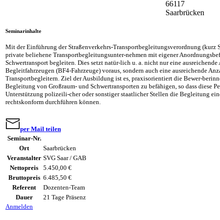
66117
Saarbrücken
Seminarinhalte
Mit der Einführung der Straßenverkehrs-Transportbegleitungsverordnung (kurz 
private beliehene Transportbegleitungsunter-nehmen mit eigener Anordnungsbe
Schwertransport begleiten. Dies setzt natür-lich u. a. nicht nur eine ausreichend
Begleitfahrzeugen (BF4-Fahrzeuge) voraus, sondern auch eine ausreichende Anza
Transportbegleitern. Ziel der Ausbildung ist es, praxisorientiert die Bewer-beri
Begleitung von Großraum- und Schwertransporten zu befähigen, so dass diese Pe
Unterstützung polizeili-cher oder sonstiger staatlicher Stellen die Begleitung ei
rechtskonform durchführen können.
per Mail teilen
Seminar-Nr.
Ort
Saarbrücken
Veranstalter
SVG Saar / GAB
Nettopreis
5.450,00 €
Bruttopreis
6.485,50 €
Referent
Dozenten-Team
Dauer
21 Tage Präsenz
Anmelden