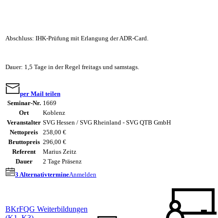
Abschluss: IHK-Prüfung mit Erlangung der ADR-Card.
Dauer: 1,5 Tage in der Regel freitags und samstags.
per Mail teilen
Seminar-Nr.
1669
Ort
Koblenz
Veranstalter
SVG Hessen / SVG Rheinland - SVG QTB GmbH
Nettopreis
258,00 €
Bruttopreis
296,00 €
Referent
Marius Zeitz
Dauer
2 Tage Präsenz
3 Alternativtermine
Anmelden
BKrFQG Weiterbildungen
(K1, K3)