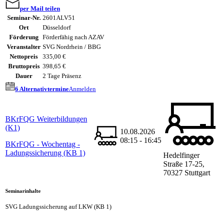
per Mail teilen
Seminar-Nr.
2601ALV51
Ort
Düsseldorf
Förderung
Förderfähig nach AZAV
Veranstalter
SVG Nordrhein / BBG
Nettopreis
335,00 €
Bruttopreis
398,65 €
Dauer
2 Tage Präsenz
6 Alternativtermine
Anmelden
BKrFQG Weiterbildungen
(K1)
10.08.2026
08:15 - 16:45
BKrFQG - Wochentag -
Ladungssicherung (KB 1)
Hedelfinger
Straße 17-25,
70327 Stuttgart
Seminarinhalte
SVG Ladungssicherung auf LKW (KB 1)