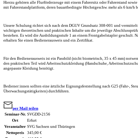
Hierzu gehören alle Flurförderzeuge mit einem Fahrersitz oder Fahrerstand sowi
mit Fahrerstandplattform, deren bauartbedingte Höchstgeschw. mehr als 6 km/h b
Unsere Schulung richtet sich nach dem DGUV Grundsatz 308-001 und vermittelt
wichtigen theoretischen und praktischen Inhalte um die jeweilige Abschlussprüf
bestehen. Es wird die Ausbildungsstufe 1 an einem Frontgabelstapler geschult. N
erhalten Sie einen Bedienerausweis und ein Zertifikat.
Für den Bedienerausweis ist ein Passbild (nicht biometrisch, 35 x 45 mm) notwe
den praktischen Teil wird Arbeitsschutzkleidung (Handschuhe, Arbeitsschutzsch
angepasste Kleidung benötigt.
Bediener:innen sollten eine ärtzliche Eignungsfeststellung nach G25 (Fahr-, Ste
Überwachungstätigkeiten) durchführen.
per Mail teilen
Seminar-Nr.
SVGDD-2156
Ort
Erfurt
Veranstalter
SVG Sachsen und Thüringen
Nettopreis
345,00 €