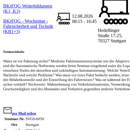
BKrFQG Weiterbildungen
(K1, K3)
12.08.2026
BKrFQG - Wochentag -
08:15 - 16:45
Fahrsicherheit und Technik
Hedelfinger
(KB1+3)
Straße 17-25,
70327 Stuttgart
Seminarinhalte
Wann ist ein Fahrzeug sicher? Moderne Fahrerassistenzsysteme wie die Adaptiv
und die Automatische Notbremse werden beim Seminar eingehend unter die Lu
einzelnen Stufen der aktuellen und zukünftigen Automatisierung: Welche Vorteil
Nachteile und welche Probleme? Was muss vor einer Fahrt bedacht werden, etwa
der Abfahrtkontrolle und der Einstellung des Fahrersitzes? Was ist während der Fa
sicher verläuft? Stichworte: Wahrnehmung von Verkehrssituationen, Vermeidun
Geschwindigkeit und des Abstandes und Verhalten gegenüber anderen Verkehrst
per Mail teilen
Seminar-Nr.
SVGS-6050
Ort
Stuttgart