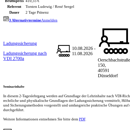
Bruttopreis
410,55 €
Referent
Torsten Ludewig / René Seegel
Dauer
2 Tage Präsenz
3 Alternativtermine
Anmelden
Ladungssicherung
10.08.2026 -
Ladungssicherung nach
11.08.2026
VDI 2700a
Oerschbachstraß
150,
40591
Düsseldorf
Seminarinhalte
In diesem 2-Tageslehrgang werden auf Grundlage der Lehrinhalte nach VDI-Richt
rechtliche und physikalische Grundlagen der Ladungssicherung vermittelt, Hilf
und Sicherungsmethoden vorgestellt und umfangreiche praktische Übungen auf 
durchgeführt.
Weitere Informationen entnehmen Sie bitte dem
PDF
.