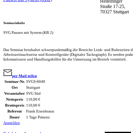
Hedelfinger
Straße 17-25,
70327 Stuttgart
Seminarinhalte
SVG Pausen mit System (KB 2)
Das Seminar beinhaltet schwerpunktmäßig die Bereiche Lenk- und Ruhezeiten de
Arbeitszeitnachweise und Kontrollgeräte (Digitaler Tachograph). Es werden pra
Informationen und Handlungshilfen für die Umsetzung im Betrieb vermittelt.
per Mail teilen
Seminar-Nr.
SVGS-6049
Ort
Stuttgart
Veranstalter
SVG Süd
Nettopreis
110,00 €
Bruttopreis
110,00 €
Referent
Frank Eisenbraun
Dauer
1 Tage Präsenz
Anmelden