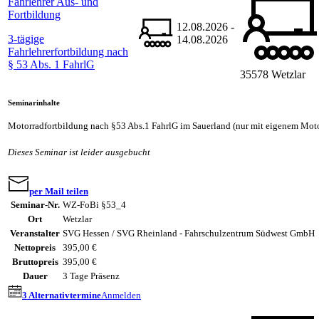
Fahrlehrer Aus- und
Fortbildung
12.08.2026 -
3-tägige
14.08.2026
Fahrlehrerfortbildung nach
§ 53 Abs. 1 FahrlG
35578 Wetzlar
Seminarinhalte
Motorradfortbildung nach §53 Abs.1 FahrlG im Sauerland (nur mit eigenem Mot
Dieses Seminar ist leider ausgebucht
per Mail teilen
Seminar-Nr.
WZ-FoBi §53_4
Ort
Wetzlar
Veranstalter
SVG Hessen / SVG Rheinland - Fahrschulzentrum Südwest GmbH
Nettopreis
395,00 €
Bruttopreis
395,00 €
Dauer
3 Tage Präsenz
3 Alternativtermine
Anmelden