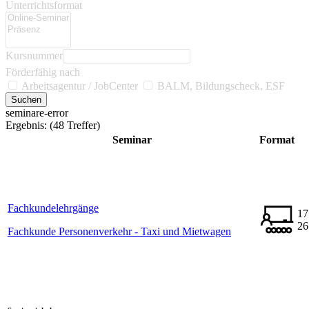
Unterrichtsformat
Kursnummer
Förderfähig nach
Arbeitsagentur / JobCenter
BALM, Bildungscheck, ESF
seminare-error
Ergebnis:
(48 Treffer)
Seminar
Format
Fachkundelehrgänge
17
26
Fachkunde Personenverkehr - Taxi und Mietwagen