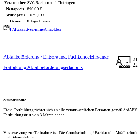
Veranstalter
SVG Sachsen und Thüringen
Nettopreis
890,00 €
Bruttopreis
1.059,10 €
Dauer
8 Tage Präsenz
1 Alternativtermine
Anmelden
Abfallbeförderung / Entsorgung, Fachkundelehrgänge
21
22
Fortbildung Abfallbeförderungserlaubnis
Seminarinhalte
Diese Fortbildung richtet sich an alle verantwortlichen Personen gemäß AbfAEV 
Fortbildungsfrist von 3 Jahren haben.
Voraussetzung zur Teilnahme ist: Die Grundschulung / Fachkunde Abfallbeförderu
nicht überschritten.