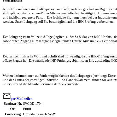
Seminarinhalte
Jedes Unternehmen im Straßenpersonenverkehr, welches geschäftsmäßig oder entg
9 Sitzplätzen) in Taxen und/oder Mietwagen befördert, benötigt im Unternehmen (
und fachlich geeignete Person. Die fachliche Eignung muss bei der Industrie- 
werden. Unser Lehrgang soll Sie bestmöglich auf die IHK-Prüfung vorbereiten.
Der Lehrgang ist in Vollzeit, 8 Tage (täglich, außer Sa & So) von 8:00 Uhr bis 
sowie einen Zugang zum lehrgangsbegleitenden Online-Kurs im SVG-Lernporta
Deutschkenntnisse in Wort und Schrift sind notwendig, da die IHK-Prüfung aussch
offene Fragen hat. Die anfallende IHK-Prüfungsgebühr ist an Ihre zuständige IHK
Weitere Informationen zu Fördermöglichkeiten des Lehrganges (Achtung: Diese 
und den Link's der jeweiligen Industrie- und Handelskammern, finden Sie auf 
unterstützend die Mitarbeiter:innen der SVG zur Seite.
per Mail teilen
Seminar-Nr.
SVGDD-1794
Ort
Erfurt
Förderung
Förderfähig nach AZAV