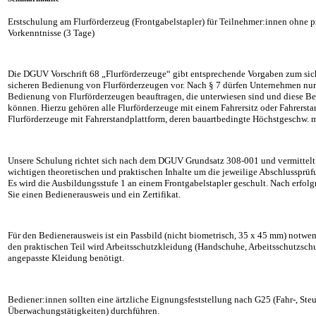
Erstschulung am Flurförderzeug (Frontgabelstapler) für Teilnehmer:innen ohne p
Vorkenntnisse (3 Tage)
Die DGUV Vorschrift 68 „Flurförderzeuge“ gibt entsprechende Vorgaben zum sic
sicheren Bedienung von Flurförderzeugen vor. Nach § 7 dürfen Unternehmen nur
Bedienung von Flurförderzeugen beauftragen, die unterwiesen sind und diese 
können. Hierzu gehören alle Flurförderzeuge mit einem Fahrersitz oder Fahrerst
Flurförderzeuge mit Fahrerstandplattform, deren bauartbedingte Höchstgeschw. m
Unsere Schulung richtet sich nach dem DGUV Grundsatz 308-001 und vermittelt
wichtigen theoretischen und praktischen Inhalte um die jeweilige Abschlussprüfu
Es wird die Ausbildungsstufe 1 an einem Frontgabelstapler geschult. Nach erfolg
Sie einen Bedienerausweis und ein Zertifikat.
Für den Bedienerausweis ist ein Passbild (nicht biometrisch, 35 x 45 mm) notwe
den praktischen Teil wird Arbeitsschutzkleidung (Handschuhe, Arbeitsschutzsch
angepasste Kleidung benötigt.
Bediener:innen sollten eine ärtzliche Eignungsfeststellung nach G25 (Fahr-, Ste
Überwachungstätigkeiten) durchführen.