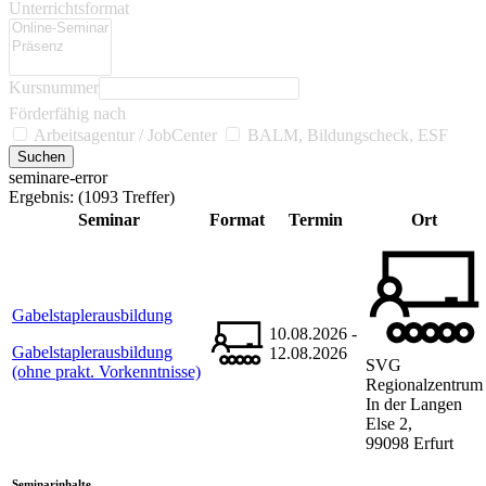
Unterrichtsformat
Kursnummer
Förderfähig nach
Arbeitsagentur / JobCenter
BALM, Bildungscheck, ESF
seminare-error
Ergebnis:
(1093 Treffer)
Seminar
Format
Termin
Ort
Gabelstaplerausbildung
10.08.2026 -
Gabelstaplerausbildung
12.08.2026
SVG
(ohne prakt. Vorkenntnisse)
Regionalzentrum
In der Langen
Else 2,
99098 Erfurt
Seminarinhalte