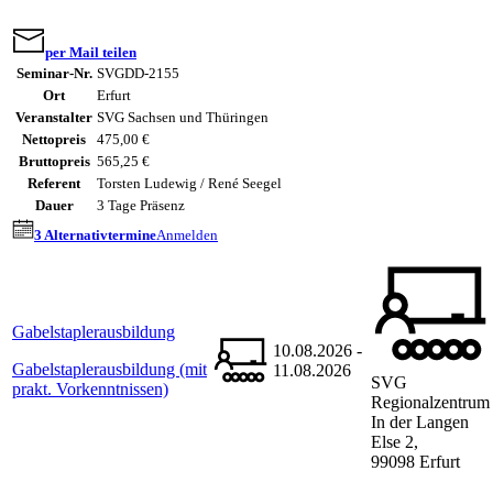
per Mail teilen
Seminar-Nr.
SVGDD-2155
Ort
Erfurt
Veranstalter
SVG Sachsen und Thüringen
Nettopreis
475,00 €
Bruttopreis
565,25 €
Referent
Torsten Ludewig / René Seegel
Dauer
3 Tage Präsenz
3 Alternativtermine
Anmelden
Gabelstaplerausbildung
10.08.2026 -
Gabelstaplerausbildung (mit
11.08.2026
SVG
prakt. Vorkenntnissen)
Regionalzentrum
In der Langen
Else 2,
99098 Erfurt