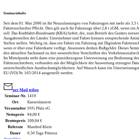
Seminarinhalte
Seit dem 01. Mai 2006 ist für Neuzulassungen von Fahrzeugen mit mehr als 3,5 t
Fahrtenschreiber Pflicht. Dies gilt auch für Fahrzeuge über 2,8 t zGM, wenn ei
soll. Das Kraftfahrt-Bundesamt (KBA) liefert, die, zum Betrieb des Gerätes notw
Ausgabestellen der Länder. Unternehmer und Fahrer können entsprechende Anträ
Stellen stellen. Wichtig ist, dass ein Fahrer ein Fahrzeug mit Digitalem Fahrtensch
wenn er über eine Fahrerkarte verfügt. Ansonsten drohen Bußgelder. Dieses Semin
den aktuellen Sachstand zu den wesentlichen Vorschriften des Verkehrssozialrec
Im Mittelpunkt steht dann eine praxisbezogene Unterweisung zur Bedienung des
Fahrtenschreibers, verbunden mit der Möglichkeit der Auswertung erzeugter Dat
unterschiedlichen Ausdruckmöglichkeiten. Auf Wunsch kann ein Unterweisungs
EU (VO) Nr. 165/2014 ausgestellt werden.
per Mail teilen
Seminar-Nr.
1419
Ort
Kaiserslautern
Veranstalter
SVG Pfalz eG
Nettopreis
94,00 €
Bruttopreis
109,04 €
Referent
Manfred Klein
Dauer
0,50 Tage Präsenz
Anmelden