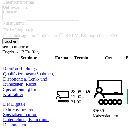
Unterrichtsformat
Kursnummer
Förderfähig nach
Arbeitsagentur / JobCenter
BALM, Bildungscheck, ESF
seminare-error
Ergebnis:
(2 Treffer)
Seminar
Format
Termin
Ort
B
Berufsausbildung /
Qualifizierungsmaßnahmen,
Disponenten, Lenk- und
Ruhezeiten, Recht,
Spezialtraining für
28.08.2026
Kraftfahrer
17:00 -
21:00
Der Digitale
Fahrtenschreiber -
67659
Spezialseminar für
Kaiserslautern
Unternehmer, Fahrer und
Disponenten