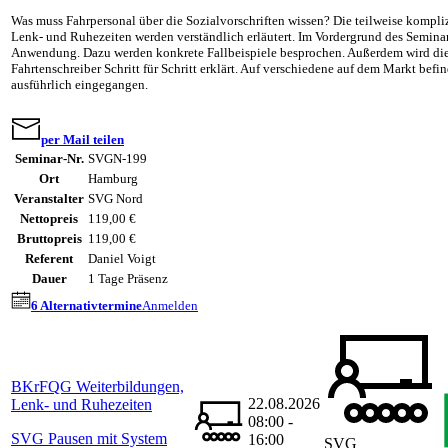
Was muss Fahrpersonal über die Sozialvorschriften wissen? Die teilweise kompli
Lenk- und Ruhezeiten werden verständlich erläutert. Im Vordergrund des Seminars
Anwendung. Dazu werden konkrete Fallbeispiele besprochen. Außerdem wird die
Fahrtenschreiber Schritt für Schritt erklärt. Auf verschiedene auf dem Markt befi
ausführlich eingegangen.
per Mail teilen
Seminar-Nr.
SVGN-199
Ort
Hamburg
Veranstalter
SVG Nord
Nettopreis
119,00 €
Bruttopreis
119,00 €
Referent
Daniel Voigt
Dauer
1 Tage Präsenz
6 Alternativtermine
Anmelden
BKrFQG Weiterbildungen,
22.08.2026
Lenk- und Ruhezeiten
08:00 -
SVG Pausen mit System
16:00
SVG