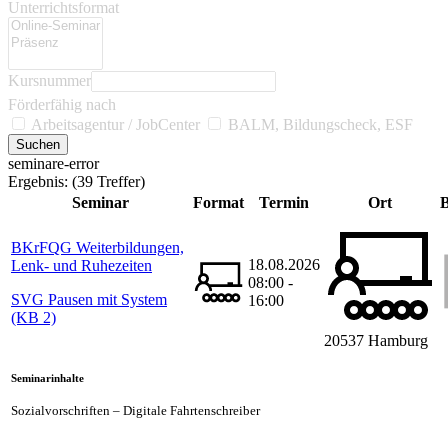
Unterrichtsformat
Kursnummer
Förderfähig nach
Arbeitsagentur / JobCenter
BALM, Bildungscheck, ESF
seminare-error
Ergebnis:
(39 Treffer)
Seminar
Format
Termin
Ort
B
BKrFQG Weiterbildungen,
18.08.2026
Lenk- und Ruhezeiten
08:00 -
SVG Pausen mit System
16:00
(KB 2)
20537 Hamburg
Seminarinhalte
Sozialvorschriften – Digitale Fahrtenschreiber