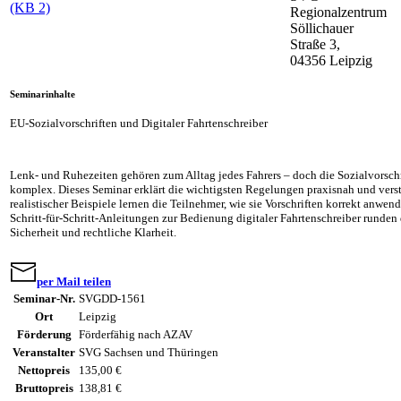
(KB 2)
Regionalzentrum
Söllichauer
Straße 3,
04356 Leipzig
Seminarinhalte
EU-Sozialvorschriften und Digitaler Fahrtenschreiber
Lenk- und Ruhezeiten gehören zum Alltag jedes Fahrers – doch die Sozialvorschri
komplex. Dieses Seminar erklärt die wichtigsten Regelungen praxisnah und vers
realistischer Beispiele lernen die Teilnehmer, wie sie Vorschriften korrekt anwe
Schritt-für-Schritt-Anleitungen zur Bedienung digitaler Fahrtenschreiber runden
Sicherheit und rechtliche Klarheit.
per Mail teilen
Seminar-Nr.
SVGDD-1561
Ort
Leipzig
Förderung
Förderfähig nach AZAV
Veranstalter
SVG Sachsen und Thüringen
Nettopreis
135,00 €
Bruttopreis
138,81 €