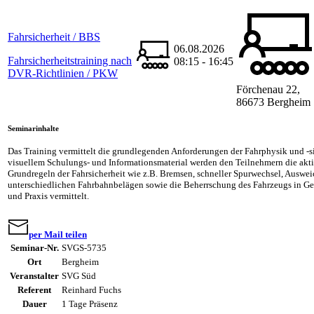
Fahrsicherheit / BBS
06.08.2026
Fahrsicherheitstraining nach
08:15 - 16:45
DVR-Richtlinien / PKW
Förchenau 22,
86673 Bergheim
Seminarinhalte
Das Training vermittelt die grundlegenden Anforderungen der Fahrphysik und -s
visuellem Schulungs- und Informationsmaterial werden den Teilnehmern die akt
Grundregeln der Fahrsicherheit wie z.B. Bremsen, schneller Spurwechsel, Auswe
unterschiedlichen Fahrbahnbelägen sowie die Beherrschung des Fahrzeugs in Ge
und Praxis vermittelt.
per Mail teilen
Seminar-Nr.
SVGS-5735
Ort
Bergheim
Veranstalter
SVG Süd
Referent
Reinhard Fuchs
Dauer
1 Tage Präsenz