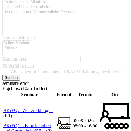
Unterrichtsformat
Kursnummer
Förderfähig nach
Arbeitsagentur / JobCenter
BALM, Bildungscheck, ESF
seminare-error
Ergebnis:
(1026 Treffer)
Seminar
Format
Termin
Ort
BKrFQG Weiterbildungen
(K1)
06.08.2026
BKrFQG - Fahrsicherheit
08:00 - 16:00
und Gesundheit (KB 1+3) -