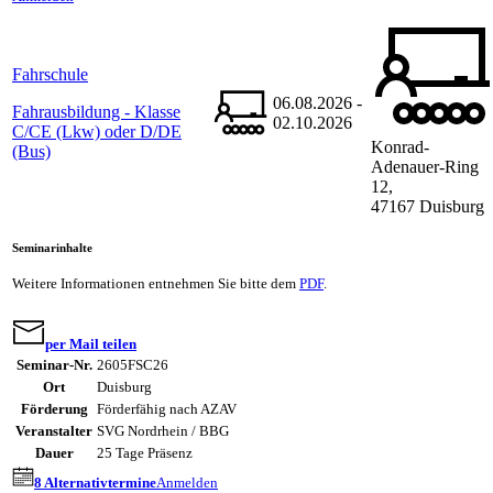
Fahrschule
06.08.2026 -
Fahrausbildung - Klasse
02.10.2026
C/CE (Lkw) oder D/DE
Konrad-
(Bus)
Adenauer-Ring
12,
47167 Duisburg
Seminarinhalte
Weitere Informationen entnehmen Sie bitte dem
PDF
.
per Mail teilen
Seminar-Nr.
2605FSC26
Ort
Duisburg
Förderung
Förderfähig nach AZAV
Veranstalter
SVG Nordrhein / BBG
Dauer
25 Tage Präsenz
8 Alternativtermine
Anmelden