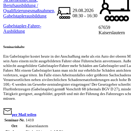
Sicherheitstechnik,
Berufsausbildung /
29.08.2026
Qualifizierungsmaßnahmen,
08:30 - 16:30
Gabelstaplerausbildung
Gabelstapler-Fahrer-
67659
Ausbildung
Kaiserslautern
Seminarinhalte
Ein Gabelstapler kostet heute in der Anschaffung mehr als ein Auto der oberen 
sein Auto einem nicht ausgebildeten Fahrer ohne Führerschein anvertrauen. Auß
schlecht ausgebildete Gabelstapler-Fahrer mehr Schäden am Gabelstapler und La
Fahrer. Mit einem Gabelstapler kann man nicht nur erhebliche Schäden anricht
verletzen, sogar töten. Im Falle eines Arbeitsunfalles oder größeren Sachschade
Verantwortlichen neben zivilrechtlichen Schadenersatzforderungen auch hohe B
100,- € werden im Gewerbe-zentralregister eingetragen! Der Gesetzgeber schreibt 
Flurförderzeugen (Gabelstapler) gemäß Vorschrift 68 (ehemals BGV D 27), mindest
Tätigkeit geeignet, ausgebildet, geprüft und mit der Führung des Fahrzeuges schri
müssen.
per Mail teilen
Seminar-Nr.
1410
Ort
Kaiserslautern