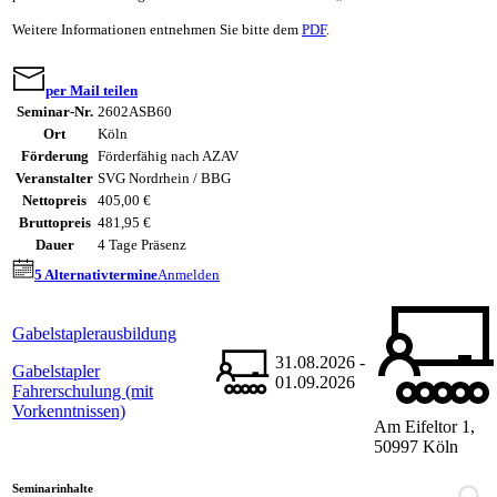
Weitere Informationen entnehmen Sie bitte dem
PDF
.
per Mail teilen
Seminar-Nr.
2602ASB60
Ort
Köln
Förderung
Förderfähig nach AZAV
Veranstalter
SVG Nordrhein / BBG
Nettopreis
405,00 €
Bruttopreis
481,95 €
Dauer
4 Tage Präsenz
5 Alternativtermine
Anmelden
Gabelstaplerausbildung
31.08.2026 -
Gabelstapler
01.09.2026
Fahrerschulung (mit
Vorkenntnissen)
Am Eifeltor 1,
50997 Köln
Seminarinhalte