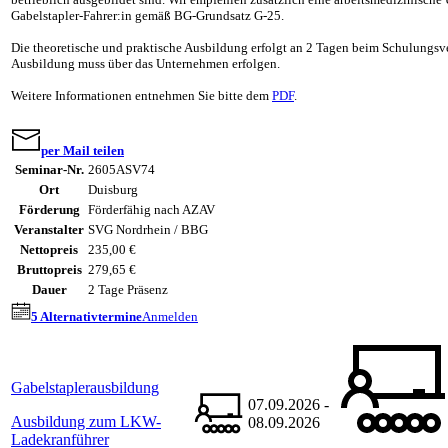
Gabelstapler-Fahrer:in gemäß BG-Grundsatz G-25.
Die theoretische und praktische Ausbildung erfolgt an 2 Tagen beim Schulungsver
Ausbildung muss über das Unternehmen erfolgen.
Weitere Informationen entnehmen Sie bitte dem
PDF
.
per Mail teilen
Seminar-Nr.
2605ASV74
Ort
Duisburg
Förderung
Förderfähig nach AZAV
Veranstalter
SVG Nordrhein / BBG
Nettopreis
235,00 €
Bruttopreis
279,65 €
Dauer
2 Tage Präsenz
5 Alternativtermine
Anmelden
Gabelstaplerausbildung
07.09.2026 -
Ausbildung zum LKW-
08.09.2026
Ladekranführer