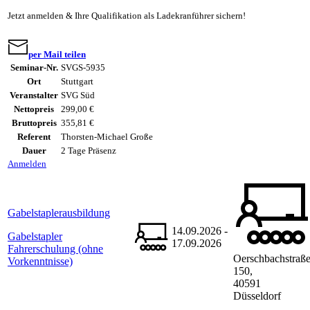
Jetzt anmelden & Ihre Qualifikation als Ladekranführer sichern!
per Mail teilen
Seminar-Nr.
SVGS-5935
Ort
Stuttgart
Veranstalter
SVG Süd
Nettopreis
299,00 €
Bruttopreis
355,81 €
Referent
Thorsten-Michael Große
Dauer
2 Tage Präsenz
Anmelden
Gabelstaplerausbildung
14.09.2026 -
Gabelstapler
17.09.2026
Fahrerschulung (ohne
Oerschbachstraß
Vorkenntnisse)
150,
40591
Düsseldorf