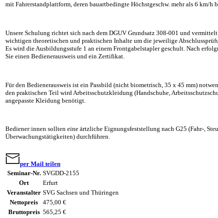
mit Fahrerstandplattform, deren bauartbedingte Höchstgeschw. mehr als 6 km/h b
Unsere Schulung richtet sich nach dem DGUV Grundsatz 308-001 und vermittelt
wichtigen theoretischen und praktischen Inhalte um die jeweilige Abschlussprüfu
Es wird die Ausbildungsstufe 1 an einem Frontgabelstapler geschult. Nach erfolg
Sie einen Bedienerausweis und ein Zertifikat.
Für den Bedienerausweis ist ein Passbild (nicht biometrisch, 35 x 45 mm) notwe
den praktischen Teil wird Arbeitsschutzkleidung (Handschuhe, Arbeitsschutzsch
angepasste Kleidung benötigt.
Bediener:innen sollten eine ärtzliche Eignungsfeststellung nach G25 (Fahr-, Ste
Überwachungstätigkeiten) durchführen.
per Mail teilen
Seminar-Nr.
SVGDD-2155
Ort
Erfurt
Veranstalter
SVG Sachsen und Thüringen
Nettopreis
475,00 €
Bruttopreis
565,25 €