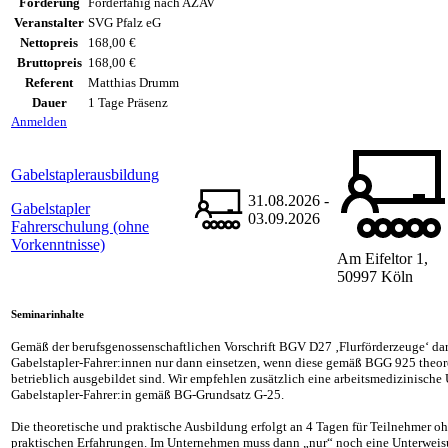
Förderung
Förderfähig nach AZAV
Veranstalter
SVG Pfalz eG
Nettopreis
168,00 €
Bruttopreis
168,00 €
Referent
Matthias Drumm
Dauer
1 Tage Präsenz
Anmelden
Gabelstaplerausbildung
31.08.2026 -
Gabelstapler
03.09.2026
Fahrerschulung (ohne
Vorkenntnisse)
Am Eifeltor 1,
50997 Köln
Seminarinhalte
Gemäß der berufsgenossenschaftlichen Vorschrift BGV D27 ‚Flurförderzeuge‘ da
Gabelstapler-Fahrer:innen nur dann einsetzen, wenn diese gemäß BGG 925 theore
betrieblich ausgebildet sind. Wir empfehlen zusätzlich eine arbeitsmedizinische
Gabelstapler-Fahrer:in gemäß BG-Grundsatz G-25.
Die theoretische und praktische Ausbildung erfolgt an 4 Tagen für Teilnehmer o
praktischen Erfahrungen. Im Unternehmen muss dann „nur“ noch eine Unterweis