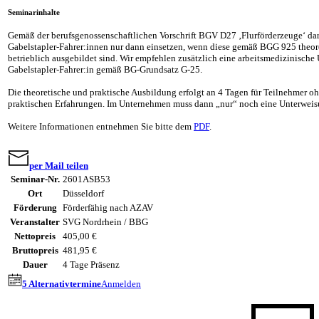
Seminarinhalte
Gemäß der berufsgenossenschaftlichen Vorschrift BGV D27 ‚Flurförderzeuge‘ da
Gabelstapler-Fahrer:innen nur dann einsetzen, wenn diese gemäß BGG 925 theore
betrieblich ausgebildet sind. Wir empfehlen zusätzlich eine arbeitsmedizinische
Gabelstapler-Fahrer:in gemäß BG-Grundsatz G-25.
Die theoretische und praktische Ausbildung erfolgt an 4 Tagen für Teilnehmer o
praktischen Erfahrungen. Im Unternehmen muss dann „nur“ noch eine Unterweis
Weitere Informationen entnehmen Sie bitte dem
PDF
.
per Mail teilen
Seminar-Nr.
2601ASB53
Ort
Düsseldorf
Förderung
Förderfähig nach AZAV
Veranstalter
SVG Nordrhein / BBG
Nettopreis
405,00 €
Bruttopreis
481,95 €
Dauer
4 Tage Präsenz
5 Alternativtermine
Anmelden