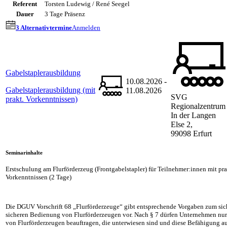
Referent
Torsten Ludewig / René Seegel
Dauer
3 Tage Präsenz
3 Alternativtermine
Anmelden
Gabelstaplerausbildung
10.08.2026 -
Gabelstaplerausbildung (mit
11.08.2026
SVG
prakt. Vorkenntnissen)
Regionalzentrum
In der Langen
Else 2,
99098 Erfurt
Seminarinhalte
Erstschulung am Flurförderzeug (Frontgabelstapler) für Teilnehmer:innen mit pr
Vorkenntnissen (2 Tage)
Die DGUV Vorschrift 68 „Flurförderzeuge“ gibt entsprechende Vorgaben zum sic
sicheren Bedienung von Flurförderzeugen vor. Nach § 7 dürfen Unternehmen nu
von Flurförderzeugen beauftragen, die unterwiesen sind und diese Befähigung 