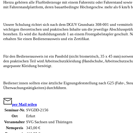
Hierzu gehören alle Flurförderzeuge mit einem Fahrersitz oder Fahrerstand sowi
mit Fahrerstandplattform, deren bauartbedingte Höchstgeschw. mehr als 6 km/h b
Unsere Schulung richtet sich nach dem DGUV Grundsatz 308-001 und vermittelt
wichtigen theoretischen und praktischen Inhalte um die jeweilige Abschlussprüf
bestehen. Es wird die Ausbildungsstufe 1 an einem Frontgabelstapler geschult. N
erhalten Sie einen Bedienerausweis und ein Zertifikat.
Für den Bedienerausweis ist ein Passbild (nicht biometrisch, 35 x 45 mm) notwe
den praktischen Teil wird Arbeitsschutzkleidung (Handschuhe, Arbeitsschutzsch
angepasste Kleidung benötigt.
Bediener:innen sollten eine ärtzliche Eignungsfeststellung nach G25 (Fahr-, Ste
Überwachungstätigkeiten) durchführen.
per Mail teilen
Seminar-Nr.
SVGDD-2156
Ort
Erfurt
Veranstalter
SVG Sachsen und Thüringen
Nettopreis
345,00 €