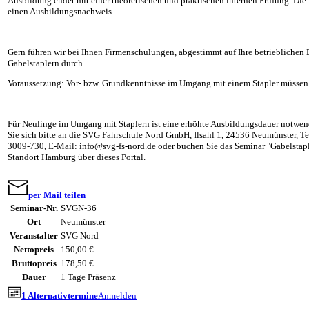
Ausbildung endet mit einer theoretischen und praktischen internen Prüfung. Di
einen Ausbildungsnachweis.
Gern führen wir bei Ihnen Firmenschulungen, abgestimmt auf Ihre betrieblichen B
Gabelstaplern durch.
Voraussetzung: Vor- bzw. Grundkenntnisse im Umgang mit einem Stapler müssen
Für Neulinge im Umgang mit Staplern ist eine erhöhte Ausbildungsdauer notwen
Sie sich bitte an die SVG Fahrschule Nord GmbH, Ilsahl 1, 24536 Neumünster, Te
3009-730, E-Mail: info@svg-fs-nord.de oder buchen Sie das Seminar "Gabelstap
Standort Hamburg über dieses Portal.
per Mail teilen
Seminar-Nr.
SVGN-36
Ort
Neumünster
Veranstalter
SVG Nord
Nettopreis
150,00 €
Bruttopreis
178,50 €
Dauer
1 Tage Präsenz
1 Alternativtermine
Anmelden