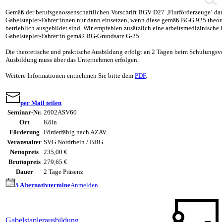
Gemäß der berufsgenossenschaftlichen Vorschrift BGV D27 ‚Flurförderzeuge‘ da
Gabelstapler-Fahrer:innen nur dann einsetzen, wenn diese gemäß BGG 925 theore
betrieblich ausgebildet sind. Wir empfehlen zusätzlich eine arbeitsmedizinische
Gabelstapler-Fahrer:in gemäß BG-Grundsatz G-25.
Die theoretische und praktische Ausbildung erfolgt an 2 Tagen beim Schulungsver
Ausbildung muss über das Unternehmen erfolgen.
Weitere Informationen entnehmen Sie bitte dem
PDF
.
per Mail teilen
Seminar-Nr.
2602ASV60
Ort
Köln
Förderung
Förderfähig nach AZAV
Veranstalter
SVG Nordrhein / BBG
Nettopreis
235,00 €
Bruttopreis
279,65 €
Dauer
2 Tage Präsenz
5 Alternativtermine
Anmelden
Gabelstaplerausbildung