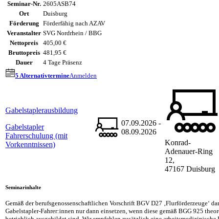
Seminar-Nr.
2605ASB74
Ort
Duisburg
Förderung
Förderfähig nach AZAV
Veranstalter
SVG Nordrhein / BBG
Nettopreis
405,00 €
Bruttopreis
481,95 €
Dauer
4 Tage Präsenz
5 Alternativtermine
Anmelden
Gabelstaplerausbildung
07.09.2026 -
Gabelstapler
08.09.2026
Fahrerschulung (mit
Konrad-
Vorkenntnissen)
Adenauer-Ring
12,
47167 Duisburg
Seminarinhalte
Gemäß der berufsgenossenschaftlichen Vorschrift BGV D27 ‚Flurförderzeuge‘ da
Gabelstapler-Fahrer:innen nur dann einsetzen, wenn diese gemäß BGG 925 theore
betrieblich ausgebildet sind. Wir empfehlen zusätzlich eine arbeitsmedizinische