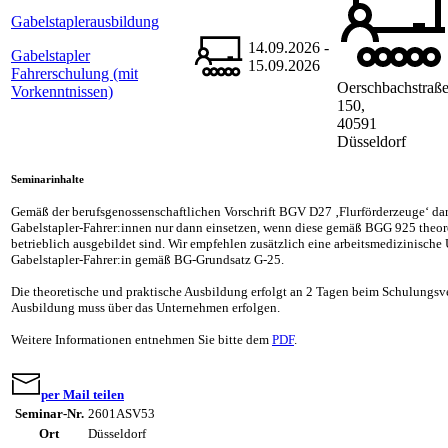
Gabelstaplerausbildung
14.09.2026 -
Gabelstapler
15.09.2026
Fahrerschulung (mit
Oerschbachstraß
Vorkenntnissen)
150,
40591
Düsseldorf
Seminarinhalte
Gemäß der berufsgenossenschaftlichen Vorschrift BGV D27 ‚Flurförderzeuge‘ da
Gabelstapler-Fahrer:innen nur dann einsetzen, wenn diese gemäß BGG 925 theore
betrieblich ausgebildet sind. Wir empfehlen zusätzlich eine arbeitsmedizinische
Gabelstapler-Fahrer:in gemäß BG-Grundsatz G-25.
Die theoretische und praktische Ausbildung erfolgt an 2 Tagen beim Schulungsver
Ausbildung muss über das Unternehmen erfolgen.
Weitere Informationen entnehmen Sie bitte dem
PDF
.
per Mail teilen
Seminar-Nr.
2601ASV53
Ort
Düsseldorf