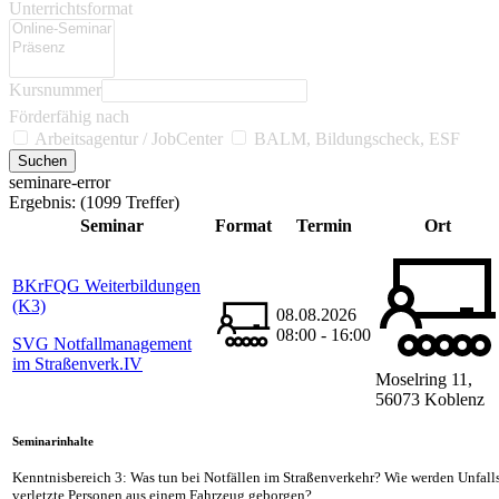
Unterrichtsformat
Kursnummer
Förderfähig nach
Arbeitsagentur / JobCenter
BALM, Bildungscheck, ESF
seminare-error
Ergebnis:
(1099 Treffer)
Seminar
Format
Termin
Ort
BKrFQG Weiterbildungen
(K3)
08.08.2026
08:00 - 16:00
SVG Notfallmanagement
im Straßenverk.IV
Moselring 11,
56073 Koblenz
Seminarinhalte
Kenntnisbereich 3: Was tun bei Notfällen im Straßenverkehr? Wie werden Unfalls
verletzte Personen aus einem Fahrzeug geborgen?