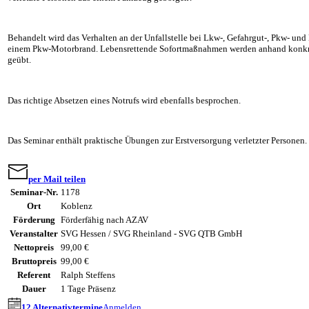
Behandelt wird das Verhalten an der Unfallstelle bei Lkw-, Gefahrgut-, Pkw- und
einem Pkw-Motorbrand. Lebensrettende Sofortmaßnahmen werden anhand konkret
geübt.
Das richtige Absetzen eines Notrufs wird ebenfalls besprochen.
Das Seminar enthält praktische Übungen zur Erstversorgung verletzter Personen.
per Mail teilen
Seminar-Nr.
1178
Ort
Koblenz
Förderung
Förderfähig nach AZAV
Veranstalter
SVG Hessen / SVG Rheinland - SVG QTB GmbH
Nettopreis
99,00 €
Bruttopreis
99,00 €
Referent
Ralph Steffens
Dauer
1 Tage Präsenz
12 Alternativtermine
Anmelden