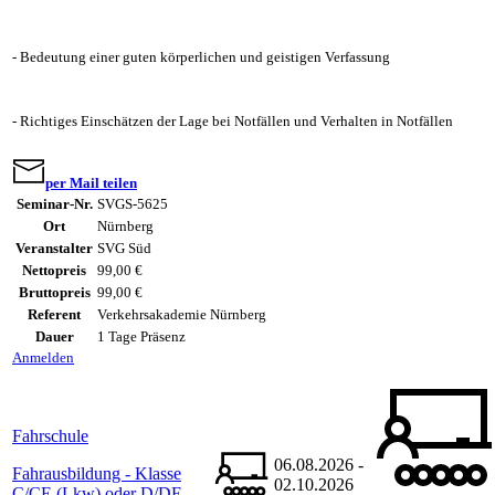
- Bedeutung einer guten körperlichen und geistigen Verfassung
- Richtiges Einschätzen der Lage bei Notfällen und Verhalten in Notfällen
per Mail teilen
Seminar-Nr.
SVGS-5625
Ort
Nürnberg
Veranstalter
SVG Süd
Nettopreis
99,00 €
Bruttopreis
99,00 €
Referent
Verkehrsakademie Nürnberg
Dauer
1 Tage Präsenz
Anmelden
Fahrschule
06.08.2026 -
Fahrausbildung - Klasse
02.10.2026
C/CE (Lkw) oder D/DE