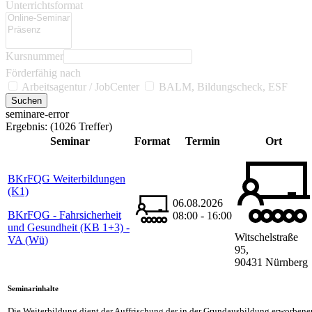
Unterrichtsformat
Kursnummer
Förderfähig nach
Arbeitsagentur / JobCenter
BALM, Bildungscheck, ESF
seminare-error
Ergebnis:
(1026 Treffer)
Seminar
Format
Termin
Ort
BKrFQG Weiterbildungen
(K1)
06.08.2026
BKrFQG - Fahrsicherheit
08:00 - 16:00
und Gesundheit (KB 1+3) -
Witschelstraße
VA (Wü)
95,
90431 Nürnberg
Seminarinhalte
Die Weiterbildung dient der Auffrischung der in der Grundausbildung erworben