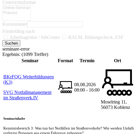
Unterrichtsformat
Kursnummer
Förderfähig nach
Arbeitsagentur / JobCenter
BALM, Bildungscheck, ESF
seminare-error
Ergebnis:
(1099 Treffer)
Seminar
Format
Termin
Ort
BKrFQG Weiterbildungen
(K3)
08.08.2026
08:00 - 16:00
SVG Notfallmanagement
im Straßenverk.IV
Moselring 11,
56073 Koblenz
Seminarinhalte
Kenntnisbereich 3: Was tun bei Notfällen im Straßenverkehr? Wie werden Unfalls
verletzte Personen aus einem Fahrzeug geborgen?