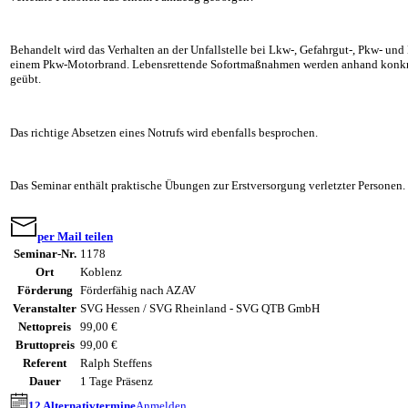
Behandelt wird das Verhalten an der Unfallstelle bei Lkw-, Gefahrgut-, Pkw- und
einem Pkw-Motorbrand. Lebensrettende Sofortmaßnahmen werden anhand konkret
geübt.
Das richtige Absetzen eines Notrufs wird ebenfalls besprochen.
Das Seminar enthält praktische Übungen zur Erstversorgung verletzter Personen.
per Mail teilen
Seminar-Nr.
1178
Ort
Koblenz
Förderung
Förderfähig nach AZAV
Veranstalter
SVG Hessen / SVG Rheinland - SVG QTB GmbH
Nettopreis
99,00 €
Bruttopreis
99,00 €
Referent
Ralph Steffens
Dauer
1 Tage Präsenz
12 Alternativtermine
Anmelden