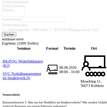
Unterrichtsformat
Kursnummer
Förderfähig nach
Arbeitsagentur / JobCenter
BALM, Bildungscheck, ESF
seminare-error
Ergebnis:
(1099 Treffer)
Seminar
Format
Termin
Ort
BKrFQG Weiterbildungen
(K3)
08.08.2026
08:00 - 16:00
SVG Notfallmanagement
im Straßenverk.IV
Moselring 11,
56073 Koblenz
Seminarinhalte
Kenntnisbereich 3: Was tun bei Notfällen im Straßenverkehr? Wie werden Unfalls
verletzte Personen aus einem Fahrzeug geborgen?