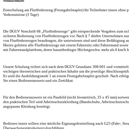
Seminarinhalte
Erstschulung am Flurförderzeug (Frontgabelstapler) für Teilnehmer:innen ohne p
Vorkenntnisse (3 Tage)
Die DGUV Vorschrift 68 „Flurförderzeuge“ gibt entsprechende Vorgaben zum sic
sicheren Bedienung von Flurförderzeugen vor. Nach § 7 dürfen Unternehmen nu
von Flurförderzeugen beauftragen, die unterwiesen sind und diese Befähigung 
Hierzu gehören alle Flurförderzeuge mit einem Fahrersitz oder Fahrerstand sowi
mit Fahrerstandplattform, deren bauartbedingte Höchstgeschw. mehr als 6 km/h b
Unsere Schulung richtet sich nach dem DGUV Grundsatz 308-001 und vermittelt
wichtigen theoretischen und praktischen Inhalte um die jeweilige Abschlussprüfu
Es wird die Ausbildungsstufe 1 an einem Frontgabelstapler geschult. Nach erfolg
Sie einen Bedienerausweis und ein Zertifikat.
Für den Bedienerausweis ist ein Passbild (nicht biometrisch, 35 x 45 mm) notwe
den praktischen Teil wird Arbeitsschutzkleidung (Handschuhe, Arbeitsschutzsch
angepasste Kleidung benötigt.
Bediener:innen sollten eine ärtzliche Eignungsfeststellung nach G25 (Fahr-, Ste
Überwachungstätigkeiten) durchführen.