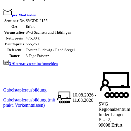
per Mail teilen
Seminar-Nr.
SVGDD-2155
Ort
Erfurt
Veranstalter
SVG Sachsen und Thüringen
Nettopreis
475,00 €
Bruttopreis
565,25 €
Referent
Torsten Ludewig / René Seegel
Dauer
3 Tage Präsenz
3 Alternativtermine
Anmelden
Gabelstaplerausbildung
10.08.2026 -
Gabelstaplerausbildung (mit
11.08.2026
SVG
prakt. Vorkenntnissen)
Regionalzentrum
In der Langen
Else 2,
99098 Erfurt