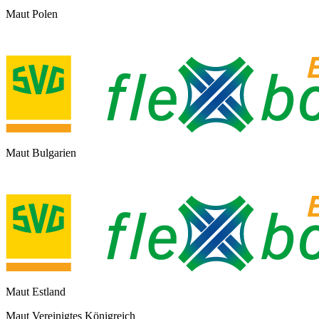
Maut Polen
Maut Bulgarien
Maut Estland
Maut Vereinigtes Königreich