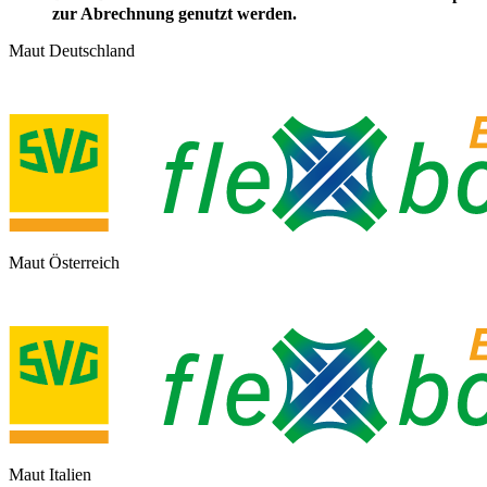
zur Abrechnung genutzt werden.
Maut Deutschland
Maut Österreich
Maut Italien