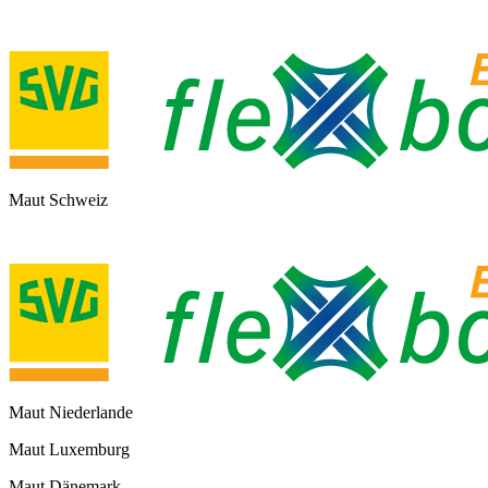
Maut Schweiz
Maut Niederlande
Maut Luxemburg
Maut Dänemark