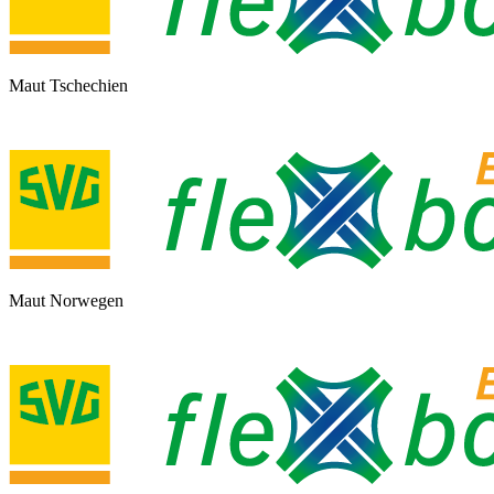
Maut Tschechien
Maut Norwegen