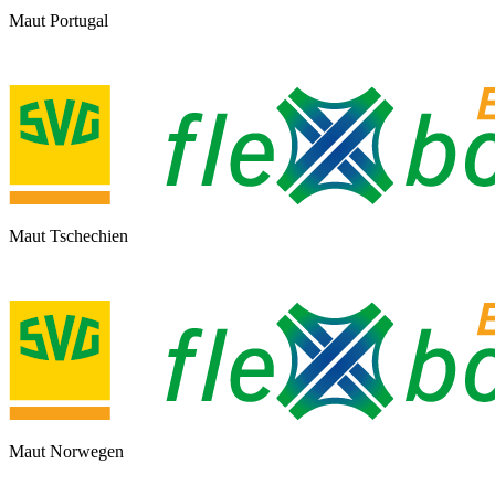
Maut Portugal
Maut Tschechien
Maut Norwegen