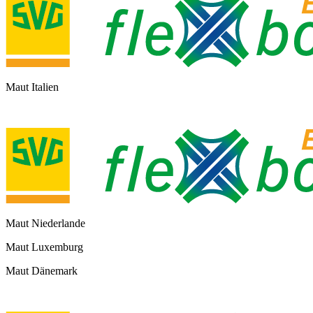
Maut Italien
Maut Niederlande
Maut Luxemburg
Maut Dänemark