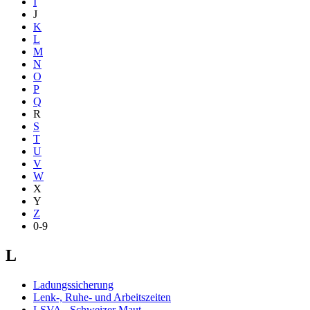
I
J
K
L
M
N
O
P
Q
R
S
T
U
V
W
X
Y
Z
0-9
L
Ladungssicherung
Lenk-, Ruhe- und Arbeitszeiten
LSVA - Schweizer Maut