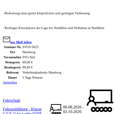
- Bedeutung einer guten körperlichen und geistigen Verfassung
- Richtiges Einschätzen der Lage bei Notfällen und Verhalten in Notfällen
per Mail teilen
Seminar-Nr.
SVGS-5625
Ort
Nürnberg
Veranstalter
SVG Süd
Nettopreis
99,00 €
Bruttopreis
99,00 €
Referent
Verkehrsakademie Nürnberg
Dauer
1 Tage Präsenz
Anmelden
Fahrschule
06.08.2026 -
Fahrausbildung - Klasse
02.10.2026
C/CE (Lkw) oder D/DE