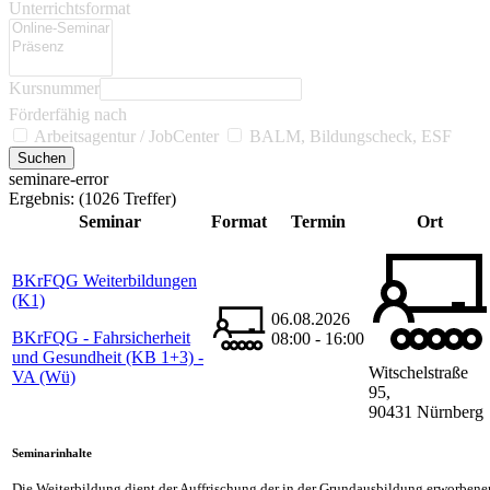
Unterrichtsformat
Kursnummer
Förderfähig nach
Arbeitsagentur / JobCenter
BALM, Bildungscheck, ESF
seminare-error
Ergebnis:
(1026 Treffer)
Seminar
Format
Termin
Ort
BKrFQG Weiterbildungen
(K1)
06.08.2026
BKrFQG - Fahrsicherheit
08:00 - 16:00
und Gesundheit (KB 1+3) -
Witschelstraße
VA (Wü)
95,
90431 Nürnberg
Seminarinhalte
Die Weiterbildung dient der Auffrischung der in der Grundausbildung erworben