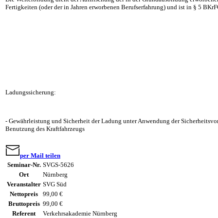
Fertigkeiten (oder der in Jahren erworbenen Berufserfahrung) und ist in § 5 BKr
Ladungssicherung:
- Gewährleistung und Sicherheit der Ladung unter Anwendung der Sicherheitsvor
Benutzung des Kraftfahrzeugs
per Mail teilen
Seminar-Nr.
SVGS-5626
Ort
Nürnberg
Veranstalter
SVG Süd
Nettopreis
99,00 €
Bruttopreis
99,00 €
Referent
Verkehrsakademie Nürnberg