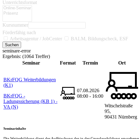
Unterrichtsformat
Kursnummer
Förderfähig nach
Arbeitsagentur / JobCenter
BALM, Bildungscheck, ESF
seminare-error
Ergebnis:
(1064 Treffer)
Seminar
Format
Termin
Ort
BKrFQG Weiterbildungen
(K1)
07.08.2026
BKrFQG -
08:00 - 16:00
Ladungssicherung (KB 1) -
Witschelstraße
VA (N)
95,
90431 Nürnberg
Seminarinhalte
Die Weiterbildung dient der Auffrischung der in der Grundausbildung erworben