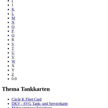
I
J
K
L
M
N
O
P
Q
R
S
T
U
V
W
X
Y
Z
0-9
Thema Tankkarten
Circle K Fleet Card
DKV - SVG Tank- und Servicekarte
Mehrwertsteuer Erstattung